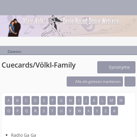
Dateien
Cuecards/Völkl-Family
Synonyme
Alle als gelesen markieren
A
B
C
D
E
F
G
H
I
J
K
L
M
N
O
P
Q
R
S
T
U
V
W
X
Y
Z
#
Radio Ga Ga