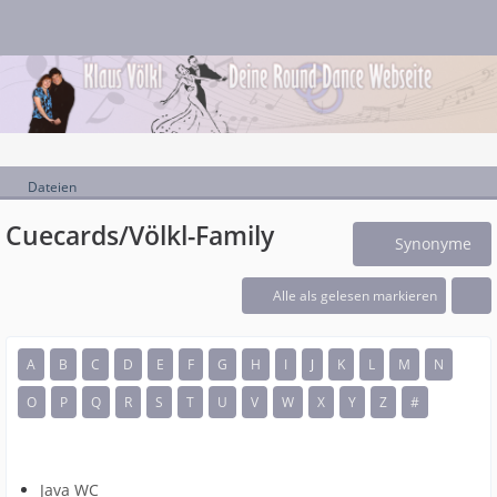
Dateien
Cuecards/Völkl-Family
Synonyme
Alle als gelesen markieren
A
B
C
D
E
F
G
H
I
J
K
L
M
N
O
P
Q
R
S
T
U
V
W
X
Y
Z
#
Java WC