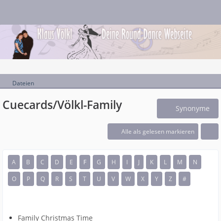
Dateien
Cuecards/Völkl-Family
Synonyme
Alle als gelesen markieren
A
B
C
D
E
F
G
H
I
J
K
L
M
N
O
P
Q
R
S
T
U
V
W
X
Y
Z
#
Family Christmas Time