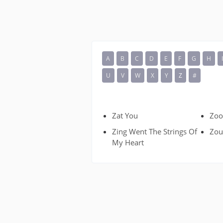
A
B
C
D
E
F
G
H
U
V
W
X
Y
Z
#
Zat You
Zoot
Zing Went The Strings Of
Zou
My Heart