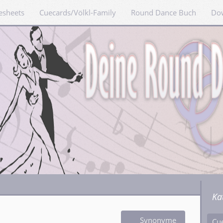
esheets
Cuecards/Völkl-Family
Round Dance Buch
Do
Ka
Synonyme
Cu