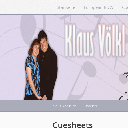
Startseite
European RDW
Cu
Klaus-Voelkl.de
Dateien
Cuesheets