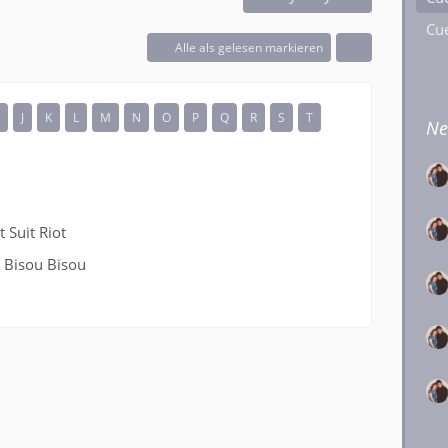
Cue
Alle als gelesen markieren
I
J
K
L
M
N
O
P
Q
R
S
T
Ne
 Suit Riot
 Bisou Bisou