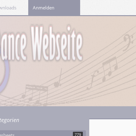
wnloads
Links
Anmelden
tegorien
esheets
779