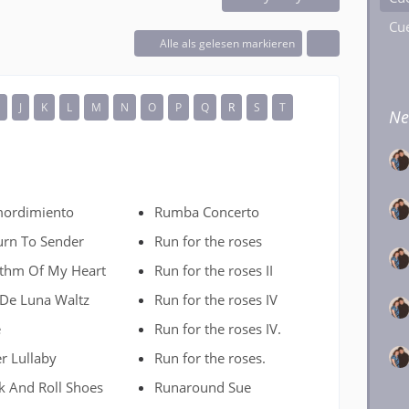
Cue
Alle als gelesen markieren
I
J
K
L
M
N
O
P
Q
R
S
T
Ne
ordimiento
Rumba Concerto
urn To Sender
Run for the roses
thm Of My Heart
Run for the roses II
 De Luna Waltz
Run for the roses IV
e
Run for the roses IV.
er Lullaby
Run for the roses.
k And Roll Shoes
Runaround Sue