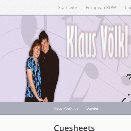
Startseite
European RDW
Cu
Klaus-Voelkl.de
Dateien
Cuesheets