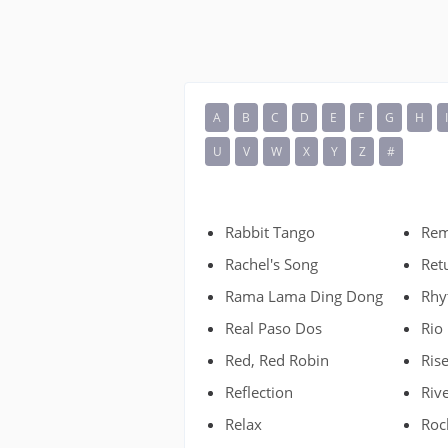
A
B
C
D
E
F
G
H
U
V
W
X
Y
Z
#
Rabbit Tango
Rem
Rachel's Song
Ret
Rama Lama Ding Dong
Rhy
Real Paso Dos
Rio
Red, Red Robin
Ris
Reflection
Riv
Relax
Roc