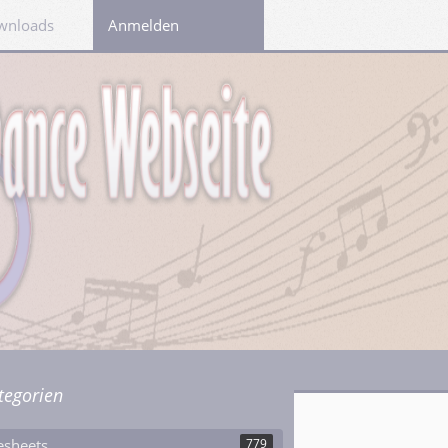
wnloads
Links
Anmelden
tegorien
esheets
779