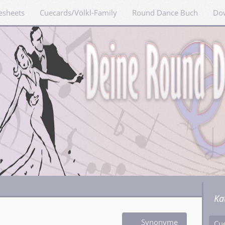
esheets
Cuecards/Völkl-Family
Round Dance Buch
Do
Ka
Synonyme
Cu