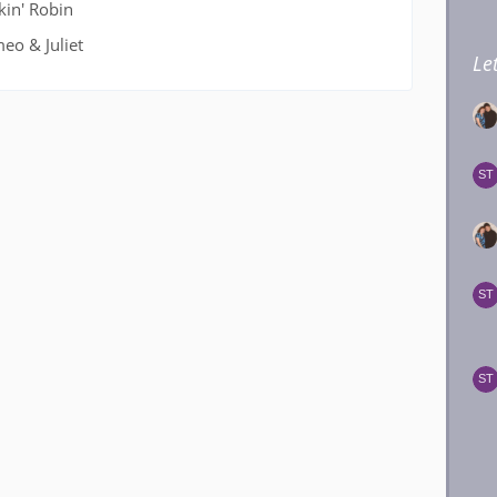
kin' Robin
eo & Juliet
Le