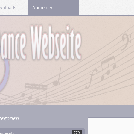
wnloads
Links
Anmelden
tegorien
esheets
779