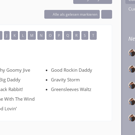
Cue
Alle als gelesen markieren
I
J
K
L
M
N
O
P
Q
R
S
T
Ne
chy Goomy Jive
Good Rockin Daddy
Big Daddy
Gravity Storm
Jack Rabbit!
Greensleeves Waltz
e With The Wind
d Lovin’