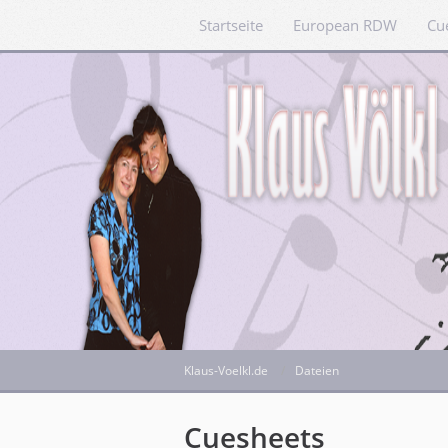
Startseite
European RDW
Cu
Klaus-Voelkl.de
Dateien
Cuesheets