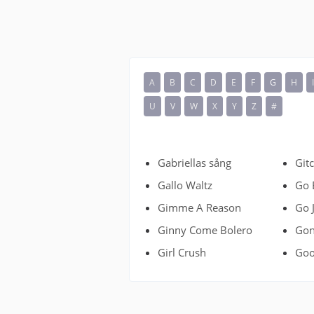
A
B
C
D
E
F
G
H
U
V
W
X
Y
Z
#
Gabriellas sång
Git
Gallo Waltz
Go 
Gimme A Reason
Go 
Ginny Come Bolero
Gon
Girl Crush
Goo