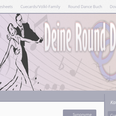
esheets
Cuecards/Völkl-Family
Round Dance Buch
Do
Ka
Synonyme
Cu